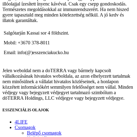
illóolajjal ízesített ínyenc kávéval. Csak egy csepp gondoskodás.
Természetes megoldásokkal az immunrendszerért. Ha nem hiszed
gyere tapasztald meg minden kötelezettség nélkül. A jó kedv és
illatok garantáltak.
Salgótarján Kassai sor 4 földszint.
Mobil: +3670 378-8011
Email: info(@)esszenciakucko.hu
Jelen weboldal nem a doTERRA vagy bármely kapcsolt
vállalkozásának hivatalos weboldala, az azon elhelyezett tartalmak
nem minősülnek a vállalat hivatalos közléseinek, a honlapon
közzétett információkért semmilyen felelősséget nem vállal. Minden
védjegy vagy bejegyzett védjegyet tartalmazó szimbólum a
dōTERRA Holdings, LLC védjegye vagy bejegyzett védjegye.
ESSZENCIÁLIS OLAJOK
4LIFE
Csomagok
Belépő csomagok