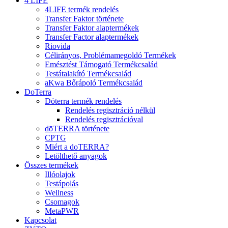
4 LIFE
4LIFE termék rendelés
Transfer Faktor története
Transfer Faktor alaptermékek
Transfer Factor alaptermékek
Riovida
Célirányos, Problémamegoldó Termékek
Emésztést Támogató Termékcsalád
Testátalakító Termékcsalád
aKwa Bőrápoló Termékcsalád
DoTerra
Döterra termék rendelés
Rendelés regisztráció nélkül
Rendelés regisztrációval
dōTERRA története
CPTG
Miért a doTERRA?
Letölthető anyagok
Összes termékek
Illóolajok
Testápolás
Wellness
Csomagok
MetaPWR
Kapcsolat