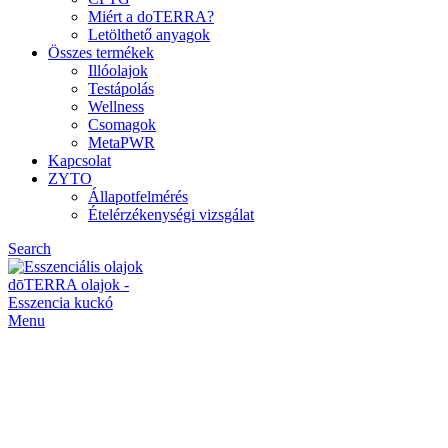
Miért a doTERRA?
Letölthető anyagok
Összes termékek
Illóolajok
Testápolás
Wellness
Csomagok
MetaPWR
Kapcsolat
ZYTO
Állapotfelmérés
Ételérzékenységi vizsgálat
Search
Menu