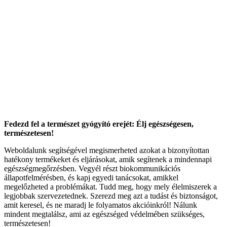
Fedezd fel a természet gyógyító erejét: Élj egészségesen,
természetesen!
Weboldalunk segítségével megismerheted azokat a bizonyítottan
hatékony termékeket és eljárásokat, amik segítenek a mindennapi
egészségmegőrzésben. Vegyél részt biokommunikációs
állapotfelmérésben, és kapj egyedi tanácsokat, amikkel
megelőzheted a problémákat. Tudd meg, hogy mely élelmiszerek a
legjobbak szervezetednek. Szerezd meg azt a tudást és biztonságot,
amit keresel, és ne maradj le folyamatos akcióinkról! Nálunk
mindent megtalálsz, ami az egészséged védelmében szükséges,
természetesen!