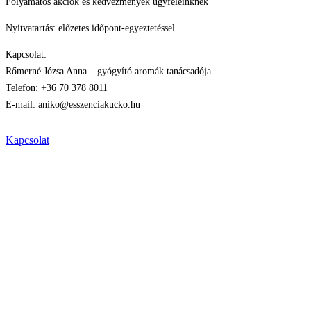
Folyamatos akciók és kedvezmények ügyfeleinknek
Nyitvatartás: előzetes időpont-egyeztetéssel
Kapcsolat:
Rőmerné Józsa Anna – gyógyító aromák tanácsadója
Telefon: +36 70 378 8011
E-mail: aniko@esszenciakucko.hu
Kapcsolat