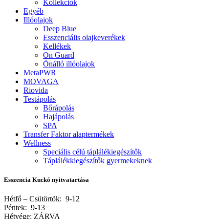
Kollekciók
Egyéb
Illóolajok
Deep Blue
Esszenciális olajkeverékek
Kellékek
On Guard
Önálló illóolajok
MetaPWR
MOVAGA
Riovida
Testápolás
Bőrápolás
Hajápolás
SPA
Transfer Faktor alaptermékek
Wellness
Speciális célú táplálékiegészítők
Táplálékkiegészítők gyermekeknek
Esszencia Kuckó nyitvatartása
Hétfő – Csütörtök: 9-12
Péntek: 9-13
Hétvége: ZÁRVA