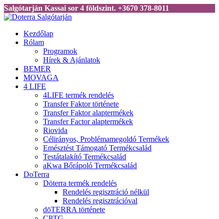
Salgótarján Kassai sor 4 földszint. +3670 378-8011
Kezdőlap
Rólam
Programok
Hírek & Ajánlatok
BEMER
MOVAGA
4 LIFE
4LIFE termék rendelés
Transfer Faktor története
Transfer Faktor alaptermékek
Transfer Factor alaptermékek
Riovida
Célirányos, Problémamegoldó Termékek
Emésztést Támogató Termékcsalád
Testátalakító Termékcsalád
aKwa Bőrápoló Termékcsalád
DoTerra
Döterra termék rendelés
Rendelés regisztráció nélkül
Rendelés regisztrációval
dōTERRA története
CPTG