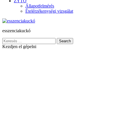
ZYTO
Állapotfelmérés
Ételérzékenységi vizsgálat
esszenciakuckó
Search
Kezdjen el gépelni