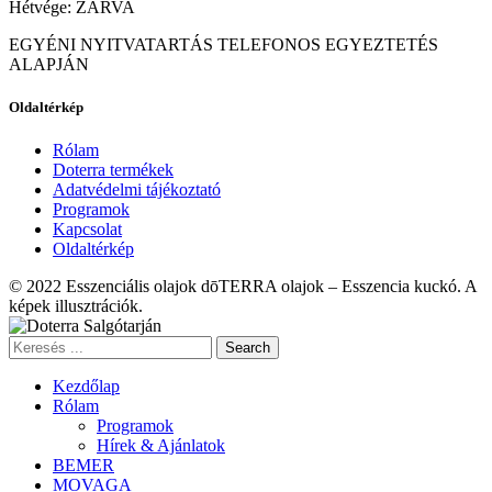
Hétvége: ZÁRVA
EGYÉNI NYITVATARTÁS TELEFONOS EGYEZTETÉS
ALAPJÁN
Oldaltérkép
Rólam
Doterra termékek
Adatvédelmi tájékoztató
Programok
Kapcsolat
Oldaltérkép
© 2022 Esszenciális olajok dōTERRA olajok – Esszencia kuckó. A
képek illusztrációk.
Search
Kezdőlap
Rólam
Programok
Hírek & Ajánlatok
BEMER
MOVAGA