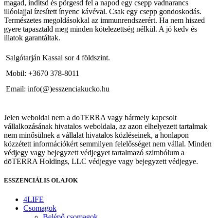
magad, indítsd és pörgesd fel a napod egy csepp vadnarancs
illóolajjal ízesített ínyenc kávéval. Csak egy csepp gondoskodás.
Természetes megoldásokkal az immunrendszerért. Ha nem hiszed
gyere tapasztald meg minden kötelezettség nélkül. A jó kedv és
illatok garantáltak.
Salgótarján Kassai sor 4 földszint.
Mobil: +3670 378-8011
Email: info(@)esszenciakucko.hu
Jelen weboldal nem a doTERRA vagy bármely kapcsolt
vállalkozásának hivatalos weboldala, az azon elhelyezett tartalmak
nem minősülnek a vállalat hivatalos közléseinek, a honlapon
közzétett információkért semmilyen felelősséget nem vállal. Minden
védjegy vagy bejegyzett védjegyet tartalmazó szimbólum a
dōTERRA Holdings, LLC védjegye vagy bejegyzett védjegye.
ESSZENCIÁLIS OLAJOK
4LIFE
Csomagok
Belépő csomagok