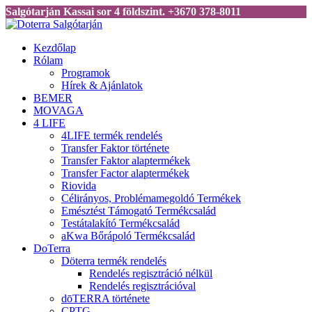
Salgótarján Kassai sor 4 földszint. +3670 378-8011
Kezdőlap
Rólam
Programok
Hírek & Ajánlatok
BEMER
MOVAGA
4 LIFE
4LIFE termék rendelés
Transfer Faktor története
Transfer Faktor alaptermékek
Transfer Factor alaptermékek
Riovida
Célirányos, Problémamegoldó Termékek
Emésztést Támogató Termékcsalád
Testátalakító Termékcsalád
aKwa Bőrápoló Termékcsalád
DoTerra
Döterra termék rendelés
Rendelés regisztráció nélkül
Rendelés regisztrációval
dōTERRA története
CPTG