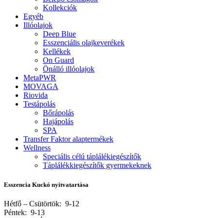
Kollekciók
Egyéb
Illóolajok
Deep Blue
Esszenciális olajkeverékek
Kellékek
On Guard
Önálló illóolajok
MetaPWR
MOVAGA
Riovida
Testápolás
Bőrápolás
Hajápolás
SPA
Transfer Faktor alaptermékek
Wellness
Speciális célú táplálékiegészítők
Táplálékkiegészítők gyermekeknek
Esszencia Kuckó nyitvatartása
Hétfő – Csütörtök: 9-12
Péntek: 9-13