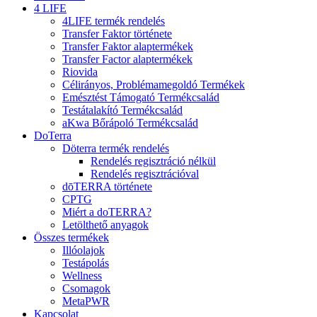
4 LIFE
4LIFE termék rendelés
Transfer Faktor története
Transfer Faktor alaptermékek
Transfer Factor alaptermékek
Riovida
Célirányos, Problémamegoldó Termékek
Emésztést Támogató Termékcsalád
Testátalakító Termékcsalád
aKwa Bőrápoló Termékcsalád
DoTerra
Döterra termék rendelés
Rendelés regisztráció nélkül
Rendelés regisztrációval
dōTERRA története
CPTG
Miért a doTERRA?
Letölthető anyagok
Összes termékek
Illóolajok
Testápolás
Wellness
Csomagok
MetaPWR
Kapcsolat