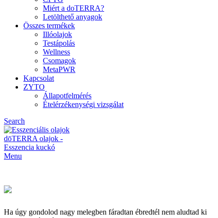
Miért a doTERRA?
Letölthető anyagok
Összes termékek
Illóolajok
Testápolás
Wellness
Csomagok
MetaPWR
Kapcsolat
ZYTO
Állapotfelmérés
Ételérzékenységi vizsgálat
Search
Menu
Ha úgy gondolod nagy melegben fáradtan ébredtél nem aludtad ki