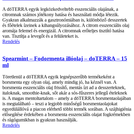
A dōTERRA egyik legközkedveltebb esszenciális olajának, a
citromnak számos jótékony hatása és használati módja létezik.
Gyakran alkalmazzák a gasztronómiában is, különböző desszertek
és főételek ízeinek a kihangsúlyozásához. A citrom esszenciális olaj
aromája felemel és energizál. A citromnak erőteljes tisztító hatása
van. Tisztítja a levegőt és a felületeket is.
Rendelés
Spearmint – Fodormenta illóolaj – doTERRA – 15
ml
Töretlenül a dōTERRA egyik legnépszerűbb termékeként a
borsmenta egy olyan olaj, amely mindig jó, ha kéznél van. A
borsmenta esszenciális olaj frissítő, mentás ízt ad a desszerteknek,
italoknak, smoothie-knak, sőt akár a sós-fűszeres jellegű ételeknek
is. A magas mentoltartalom – amely a dōTERRA borsmentaolajában
is megtalálható – teszi a legjobb minőségű borsmentaolajokat
egyedülállóvá a piacon elérhető többi termék sorában. A szájhigiénia
elősegítése érdekében a borsmenta esszenciális olajat fogkrémekben
és rágógumikban is gyakran használják.
Rendelés