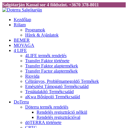
Salgótarján Kassai sor 4 földszint. +3670 378-8011
Kezdőlap
Rólam
Programok
Hírek & Ajánlatok
BEMER
MOVAGA
4 LIFE
4LIFE termék rendelés
Transfer Faktor története
Transfer Faktor alaptermékek
Transfer Factor alaptermékek
Riovida
Célirányos, Problémamegoldó Termékek
Emésztést Támogató Termékcsalád
Testátalakító Termékcsalád
aKwa Bőrápoló Termékcsalád
DoTerra
Döterra termék rendelés
Rendelés regisztráció nélkül
Rendelés regisztrációval
dōTERRA története
CPTG