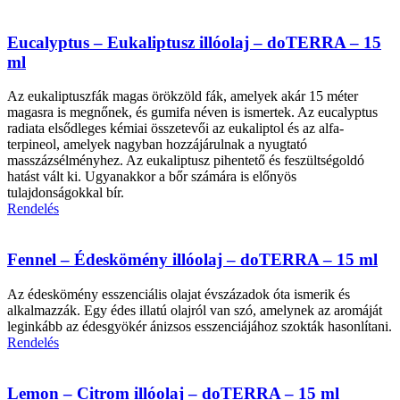
Eucalyptus – Eukaliptusz illóolaj – doTERRA – 15
ml
Az eukaliptuszfák magas örökzöld fák, amelyek akár 15 méter
magasra is megnőnek, és gumifa néven is ismertek. Az eucalyptus
radiata elsődleges kémiai összetevői az eukaliptol és az alfa-
terpineol, amelyek nagyban hozzájárulnak a nyugtató
masszázsélményhez. Az eukaliptusz pihentető és feszültségoldó
hatást vált ki. Ugyanakkor a bőr számára is előnyös
tulajdonságokkal bír.
Rendelés
Fennel – Édeskömény illóolaj – doTERRA – 15 ml
Az édeskömény esszenciális olajat évszázadok óta ismerik és
alkalmazzák. Egy édes illatú olajról van szó, amelynek az aromáját
leginkább az édesgyökér ánizsos esszenciájához szokták hasonlítani.
Rendelés
Lemon – Citrom illóolaj – doTERRA – 15 ml