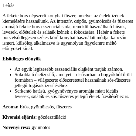
Leírás
A fekete bors népszerű konyhai fűszer, amelyet az ételek ízének
kiemelésére használunk. Az intenzív, csípős, gyümölcsös és fűszeres
aromájú fekete bors esszenciális olaj remekül használható húsok,
levesek, előételek és saláták ízének a fokozására. Habár a fekete
bors elsődlegesen széles körű konyhai használati módjai kapcsán
ismert, külsőleg alkalmazva is ugyanolyan figyelemre méltó
előnyöket kínál.
Elsődleges előnyök
Az egyik legízesebb esszenciális olajként tartják számon.
Sokoldalú ételízesítő, amelyet – elsősorban a bogyókból őrölt
formában – világszerte előszeretettel használnak sós-fűszeres
jellegű fogások ízesítéséhez.
Serkentő hatású, gyógynövényes aromája miatt ideális
levesek, saláták és sós-fűszeres jellegű ételek ízesítéséhez is.
Aroma:
Erős, gyömölcsös, fűszeres
Kivonási eljárás:
gőzdesztilláció
Növényi rész:
gyümölcs