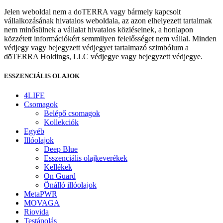
Jelen weboldal nem a doTERRA vagy bármely kapcsolt
vállalkozásának hivatalos weboldala, az azon elhelyezett tartalmak
nem minősülnek a vállalat hivatalos közléseinek, a honlapon
közzétett információkért semmilyen felelősséget nem vállal. Minden
védjegy vagy bejegyzett védjegyet tartalmazó szimbólum a
dōTERRA Holdings, LLC védjegye vagy bejegyzett védjegye.
ESSZENCIÁLIS OLAJOK
4LIFE
Csomagok
Belépő csomagok
Kollekciók
Egyéb
Illóolajok
Deep Blue
Esszenciális olajkeverékek
Kellékek
On Guard
Önálló illóolajok
MetaPWR
MOVAGA
Riovida
Testápolás