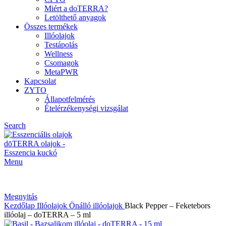
Miért a doTERRA?
Letölthető anyagok
Összes termékek
Illóolajok
Testápolás
Wellness
Csomagok
MetaPWR
Kapcsolat
ZYTO
Állapotfelmérés
Ételérzékenységi vizsgálat
Search
Menu
Megnyitás
Kezdőlap
Illóolajok
Önálló illóolajok
Black Pepper – Feketebors
illóolaj – doTERRA – 5 ml