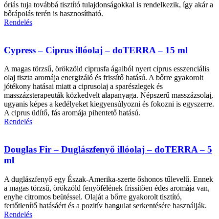
óriás tuja továbbá tisztító tulajdonságokkal is rendelkezik, így akár a
bőrápolás terén is hasznosítható.
Rendelés
Cypress – Ciprus illóolaj – doTERRA – 15 ml
A magas törzsű, örökzöld ciprusfa ágaiból nyert ciprus esszenciális
olaj tiszta aromája energizáló és frissítő hatású. A bőrre gyakorolt
jótékony hatásai miatt a ciprusolaj a sparészlegek és
masszázsterapeuták közkedvelt alapanyaga. Népszerű masszázsolaj,
ugyanis képes a kedélyeket kiegyensúlyozni és fokozni is egyszerre.
A ciprus üdítő, fás aromája pihentető hatású.
Rendelés
Douglas Fir – Duglászfenyő illóolaj – doTERRA – 5
ml
A duglászfenyő egy Észak-Amerika-szerte őshonos tűlevelű. Ennek
a magas törzsű, örökzöld fenyőfélének frissítően édes aromája van,
enyhe citromos beütéssel. Olaját a bőrre gyakorolt tisztító,
fertőtlenítő hatásáért és a pozitív hangulat serkentésére használják.
Rendelés