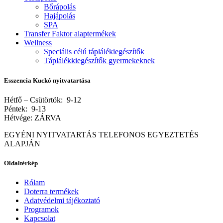
Bőrápolás
Hajápolás
SPA
Transfer Faktor alaptermékek
Wellness
Speciális célú táplálékiegészítők
Táplálékkiegészítők gyermekeknek
Esszencia Kuckó nyitvatartása
Hétfő – Csütörtök: 9-12
Péntek: 9-13
Hétvége: ZÁRVA
EGYÉNI NYITVATARTÁS TELEFONOS EGYEZTETÉS
ALAPJÁN
Oldaltérkép
Rólam
Doterra termékek
Adatvédelmi tájékoztató
Programok
Kapcsolat