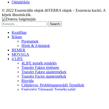
Oldaltérkép
© 2022 Esszenciális olajok dōTERRA olajok – Esszencia kuckó. A
képek illusztrációk.
Search
Kezdőlap
Rólam
Programok
Hírek & Ajánlatok
BEMER
MOVAGA
4 LIFE
4LIFE termék rendelés
Transfer Faktor története
Transfer Faktor alaptermékek
Transfer Factor alaptermékek
Riovida
Célirányos, Problémamegoldó Termékek
Emésztést Támogató Termékcsalád
Testátalakító Termékcsalád
aKwa Bőrápoló Termékcsalád
DoTerra
Döterra termék rendelés