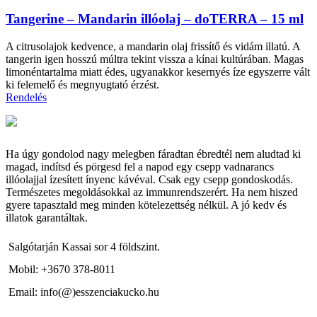
Tangerine – Mandarin illóolaj – doTERRA – 15 ml
A citrusolajok kedvence, a mandarin olaj frissítő és vidám illatú. A
tangerin igen hosszú múltra tekint vissza a kínai kultúrában. Magas
limonéntartalma miatt édes, ugyanakkor kesernyés íze egyszerre vált
ki felemelő és megnyugtató érzést.
Rendelés
Ha úgy gondolod nagy melegben fáradtan ébredtél nem aludtad ki
magad, indítsd és pörgesd fel a napod egy csepp vadnarancs
illóolajjal ízesített ínyenc kávéval. Csak egy csepp gondoskodás.
Természetes megoldásokkal az immunrendszerért. Ha nem hiszed
gyere tapasztald meg minden kötelezettség nélkül. A jó kedv és
illatok garantáltak.
Salgótarján Kassai sor 4 földszint.
Mobil: +3670 378-8011
Email: info(@)esszenciakucko.hu