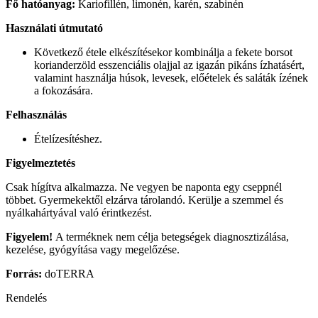
Fő hatóanyag:
Kariofillén, limonén, karén, szabinén
Használati útmutató
Következő étele elkészítésekor kombinálja a fekete borsot
korianderzöld esszenciális olajjal az igazán pikáns ízhatásért,
valamint használja húsok, levesek, előételek és saláták ízének
a fokozására.
Felhasználás
Ételízesítéshez.
Figyelmeztetés
Csak hígítva alkalmazza. Ne vegyen be naponta egy cseppnél
többet. Gyermekektől elzárva tárolandó. Kerülje a szemmel és
nyálkahártyával való érintkezést.
Figyelem!
A terméknek nem célja betegségek diagnosztizálása,
kezelése, gyógyítása vagy megelőzése.
Forrás:
doTERRA
Rendelés