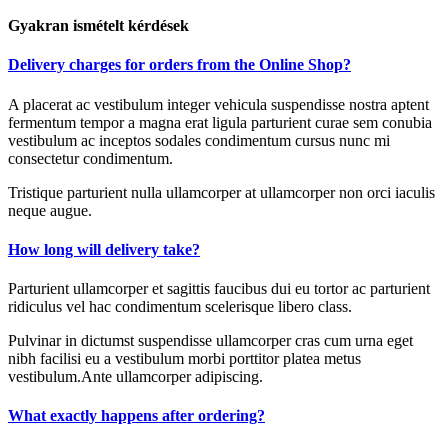
Gyakran ismételt kérdések
Delivery charges for orders from the Online Shop?
A placerat ac vestibulum integer vehicula suspendisse nostra aptent
fermentum tempor a magna erat ligula parturient curae sem conubia
vestibulum ac inceptos sodales condimentum cursus nunc mi
consectetur condimentum.
Tristique parturient nulla ullamcorper at ullamcorper non orci iaculis
neque augue.
How long will delivery take?
Parturient ullamcorper et sagittis faucibus dui eu tortor ac parturient
ridiculus vel hac condimentum scelerisque libero class.
Pulvinar in dictumst suspendisse ullamcorper cras cum urna eget
nibh facilisi eu a vestibulum morbi porttitor platea metus
vestibulum.Ante ullamcorper adipiscing.
What exactly happens after ordering?