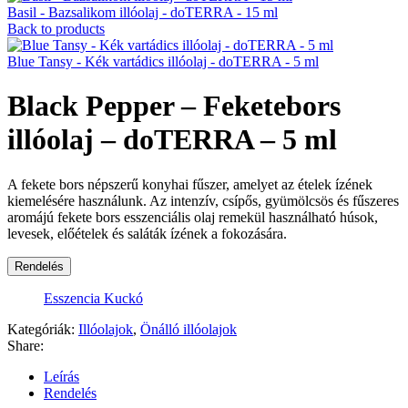
Basil - Bazsalikom illóolaj - doTERRA - 15 ml
Back to products
Blue Tansy - Kék vartádics illóolaj - doTERRA - 5 ml
Black Pepper – Feketebors
illóolaj – doTERRA – 5 ml
A fekete bors népszerű konyhai fűszer, amelyet az ételek ízének
kiemelésére használunk. Az intenzív, csípős, gyümölcsös és fűszeres
aromájú fekete bors esszenciális olaj remekül használható húsok,
levesek, előételek és saláták ízének a fokozására.
Rendelés
Esszencia Kuckó
Kategóriák:
Illóolajok
,
Önálló illóolajok
Share:
Leírás
Rendelés