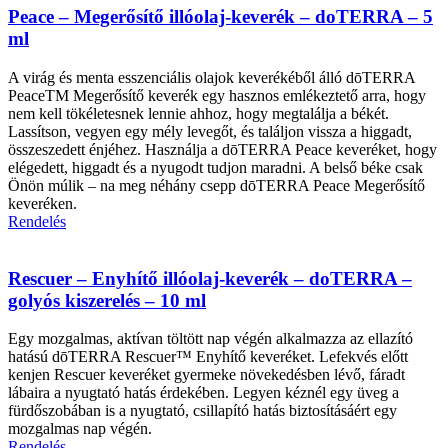
Peace – Megerősítő illóolaj-keverék – doTERRA – 5
ml
A virág és menta esszenciális olajok keverékéből álló dōTERRA
PeaceTM Megerősítő keverék egy hasznos emlékeztető arra, hogy
nem kell tökéletesnek lennie ahhoz, hogy megtalálja a békét.
Lassítson, vegyen egy mély levegőt, és találjon vissza a higgadt,
összeszedett énjéhez. Használja a dōTERRA Peace keveréket, hogy
elégedett, higgadt és a nyugodt tudjon maradni. A belső béke csak
Önön múlik – na meg néhány csepp dōTERRA Peace Megerősítő
keveréken.
Rendelés
Rescuer – Enyhítő illóolaj-keverék – doTERRA –
golyós kiszerelés – 10 ml
Egy mozgalmas, aktívan töltött nap végén alkalmazza az ellazító
hatású dōTERRA Rescuer™ Enyhítő keveréket. Lefekvés előtt
kenjen Rescuer keveréket gyermeke növekedésben lévő, fáradt
lábaira a nyugtató hatás érdekében. Legyen kéznél egy üveg a
fürdőszobában is a nyugtató, csillapító hatás biztosításáért egy
mozgalmas nap végén.
Rendelés