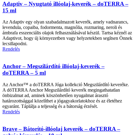
Adaptiv – Nyugtató illóolaj-keverék – doTERRA –
15 ml
Az Adaptiv egy olyan szabadalmazott keverék, amely vadnarancs,
levendula, copaiba, fodormenta, magnólia, rozmaring, neroli és
ámbrafa esszenciális olajok felhasználásával készül. Tartsa kéznél az
Adaptivot, hogy új környezetben vagy helyzetekben segítsen Önnek
lecsillapodni.
Rendelés
Anchor – Megszilárdító illóolaj-keverék –
doTERRA – 5 ml
Az Anchor™ a doTERRA Jóga kollekció Megszilárdító keveréke.
A dōTERRA Anchor Megszilárdító keverék megingathatatlan
önbizalmat ad, aminek köszönhetően nyugalmat árasztó
határozottsággal közelíthet a jógagyakorlatokhoz és az életéhez
egyaránt. Táplálja a teljesség és a bátorság érzését.
Rendelés
Brave – Bátorító-illóolaj keverék – doTERRA –