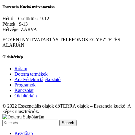
Esszencia Kuckó nyitvatartása
Hétfő – Csütörtök: 9-12
Péntek: 9-13
Hétvége: ZÁRVA
EGYÉNI NYITVATARTÁS TELEFONOS EGYEZTETÉS
ALAPJÁN
Oldaltérkép
Rólam
Doterra termékek
Adatvédelmi tájékoztató
Programok
Kapcsolat
Oldaltérkép
© 2022 Esszenciális olajok dōTERRA olajok – Esszencia kuckó. A
képek illusztrációk.
Search
Kezdőlap