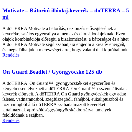
Motivate – Bátorító illóolaj-keverék – doTERRA – 5
ml
A dōTERRA Motivate a bátorítás, ösztönzés elősegítésének a
keveréke, sajátos egyensúlya a menta- és citrusillóolajoknak. Ezen
olajok kombinációja elősegíti a bizalomérzést, a bátorságot és a hitet.
A dōTERRA Motivate segít szabadjára engedni a kreatív energiát,
és megtalálhatjuk a merészséget arra, hogy valami újat kipróbáljunk.
Rendelés
On Guard Beadlet / Gyöngyöcske 125 db
A dōTERRA On Guard™ gyöngyöcskékkel egyszerűen és
kényelmesen élvezheti a dōTERRA On Guard™ esszenciálisolaj-
keverék előnyeit. A dōTERRA On Guard gyöngyöcskék egy adag
ízletes, vadnarancsból, szegfűszegből, fahéjból, eukaliptuszból és
rozmaringból álló dōTERRA szabadalmazott keveréket
tartalmaznak apró zöldséggyöngyöcskékbe zárva, amelyek
feloldódnak a szájban.
Rendelés