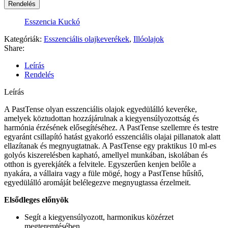
Rendelés
Esszencia Kuckó
Kategóriák:
Esszenciális olajkeverékek
,
Illóolajok
Share:
Leírás
Rendelés
Leírás
A PastTense olyan esszenciális olajok egyedülálló keveréke,
amelyek köztudottan hozzájárulnak a kiegyensúlyozottság és
harmónia érzésének elősegítéséhez. A PastTense szellemre és testre
egyaránt csillapító hatást gyakorló esszenciális olajai pillanatok alatt
ellazítanak és megnyugtatnak. A PastTense egy praktikus 10 ml-es
golyós kiszerelésben kapható, amellyel munkában, iskolában és
otthon is gyerekjáték a felvitele. Egyszerűen kenjen belőle a
nyakára, a vállaira vagy a füle mögé, hogy a PastTense hűsítő,
egyedülálló aromáját belélegezve megnyugtassa érzelmeit.
Elsődleges előnyök
Segít a kiegyensúlyozott, harmonikus közérzet
megteremtésében.