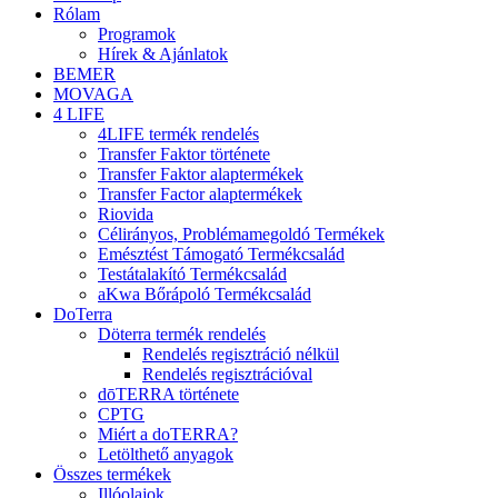
Rólam
Programok
Hírek & Ajánlatok
BEMER
MOVAGA
4 LIFE
4LIFE termék rendelés
Transfer Faktor története
Transfer Faktor alaptermékek
Transfer Factor alaptermékek
Riovida
Célirányos, Problémamegoldó Termékek
Emésztést Támogató Termékcsalád
Testátalakító Termékcsalád
aKwa Bőrápoló Termékcsalád
DoTerra
Döterra termék rendelés
Rendelés regisztráció nélkül
Rendelés regisztrációval
dōTERRA története
CPTG
Miért a doTERRA?
Letölthető anyagok
Összes termékek
Illóolajok