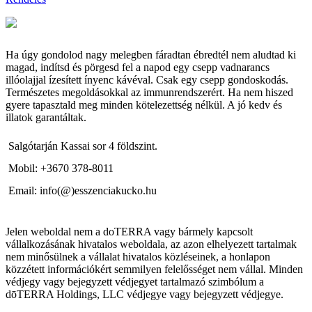
Ha úgy gondolod nagy melegben fáradtan ébredtél nem aludtad ki
magad, indítsd és pörgesd fel a napod egy csepp vadnarancs
illóolajjal ízesített ínyenc kávéval. Csak egy csepp gondoskodás.
Természetes megoldásokkal az immunrendszerért. Ha nem hiszed
gyere tapasztald meg minden kötelezettség nélkül. A jó kedv és
illatok garantáltak.
Salgótarján Kassai sor 4 földszint.
Mobil: +3670 378-8011
Email: info(@)esszenciakucko.hu
Jelen weboldal nem a doTERRA vagy bármely kapcsolt
vállalkozásának hivatalos weboldala, az azon elhelyezett tartalmak
nem minősülnek a vállalat hivatalos közléseinek, a honlapon
közzétett információkért semmilyen felelősséget nem vállal. Minden
védjegy vagy bejegyzett védjegyet tartalmazó szimbólum a
dōTERRA Holdings, LLC védjegye vagy bejegyzett védjegye.