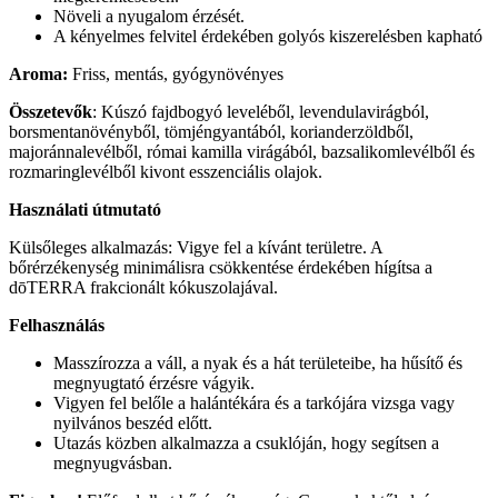
Növeli a nyugalom érzését.
A kényelmes felvitel érdekében golyós kiszerelésben kapható
Aroma:
Friss, mentás, gyógynövényes
Összetevők
: Kúszó fajdbogyó leveléből, levendulavirágból,
borsmentanövényből, tömjéngyantából, korianderzöldből,
majoránnalevélből, római kamilla virágából, bazsalikomlevélből és
rozmaringlevélből kivont esszenciális olajok.
Használati útmutató
Külsőleges alkalmazás: Vigye fel a kívánt területre. A
bőrérzékenység minimálisra csökkentése érdekében hígítsa a
dōTERRA frakcionált kókuszolajával.
Felhasználás
Masszírozza a váll, a nyak és a hát területeibe, ha hűsítő és
megnyugtató érzésre vágyik.
Vigyen fel belőle a halántékára és a tarkójára vizsga vagy
nyilvános beszéd előtt.
Utazás közben alkalmazza a csuklóján, hogy segítsen a
megnyugvásban.