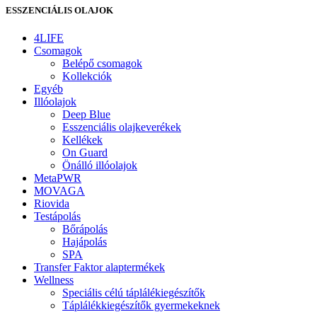
ESSZENCIÁLIS OLAJOK
4LIFE
Csomagok
Belépő csomagok
Kollekciók
Egyéb
Illóolajok
Deep Blue
Esszenciális olajkeverékek
Kellékek
On Guard
Önálló illóolajok
MetaPWR
MOVAGA
Riovida
Testápolás
Bőrápolás
Hajápolás
SPA
Transfer Faktor alaptermékek
Wellness
Speciális célú táplálékiegészítők
Táplálékkiegészítők gyermekeknek