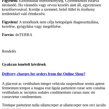
Figyelem!
Előfordulhat bőrérzékenység. Gyermekektől elzárva
tárolandó. Ha várandós vagy orvosi kezelés alatt áll, egyeztessen
kezelőorvosával. Kerülje a szemmel, belső füllel és érzékeny
területekkel való érintkezést.
Figyelem!
A terméknek nem célja betegségek diagnosztizálása,
kezelése, gyógyítása vagy megelőzése.
Forrás:
doTERRA
Rendelés
Gyakran ismételt kérdések
Delivery charges for orders from the Online Shop?
A placerat ac vestibulum integer vehicula suspendisse nostra aptent
fermentum tempor a magna erat ligula parturient curae sem conubia
vestibulum ac inceptos sodales condimentum cursus nunc mi
consectetur condimentum.
Tristique parturient nulla ullamcorper at ullamcorper non orci iaculis