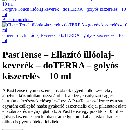
Forgive Touch illóolaj-keverék - doTERRA - golyós kiszerelés - 10
ml
Back to products
Cheer Touch illóolaj-keverék - doTERRA - golyós kiszerelés - 10
ml
PastTense – Ellazító illóolaj-
keverék – doTERRA – golyós
kiszerelés – 10 ml
A PastTense olyan esszenciális olajok egyedülálló keveréke,
amelyek köztudottan hozzájárulnak a kiegyensúlyozottság és
harmónia érzésének elősegítéséhez. A PastTense szellemre és testre
egyaránt csillapító hatást gyakorló esszenciális olajai pillanatok alatt
ellazítanak és megnyugtatnak. A PastTense egy praktikus 10 ml-es
golyós kiszerelésben kapható, amellyel munkában, iskolában és
otthon is gyerekjáték a felvitele.