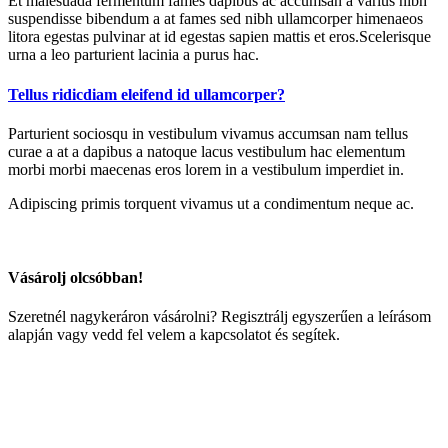
Et malesuada fermentum fames dapibus ac accumsan a varius nibh
suspendisse bibendum a at fames sed nibh ullamcorper himenaeos
litora egestas pulvinar at id egestas sapien mattis et eros.Scelerisque
urna a leo parturient lacinia a purus hac.
Tellus ridicdiam eleifend id ullamcorper?
Parturient sociosqu in vestibulum vivamus accumsan nam tellus
curae a at a dapibus a natoque lacus vestibulum hac elementum
morbi morbi maecenas eros lorem in a vestibulum imperdiet in.
Adipiscing primis torquent vivamus ut a condimentum neque ac.
Vásárolj olcsóbban!
Szeretnél nagykeráron vásárolni? Regisztrálj egyszerűen a leírásom
alapján vagy vedd fel velem a kapcsolatot és segítek.