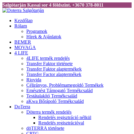
Salgótarján Kassai sor 4 földszint. +3670 378-8011
Kezdőlap
Rólam
Programok
Hírek & Ajánlatok
BEMER
MOVAGA
4 LIFE
4LIFE termék rendelés
Transfer Faktor története
Transfer Faktor alaptermékek
Transfer Factor alaptermékek
Riovida
Célirányos, Problémamegoldó Termékek
Emésztést Támogató Termékcsalád
Testátalakító Termékcsalád
aKwa Bőrápoló Termékcsalád
DoTerra
Döterra termék rendelés
Rendelés regisztráció nélkül
Rendelés regisztrációval
dōTERRA története
CPTG