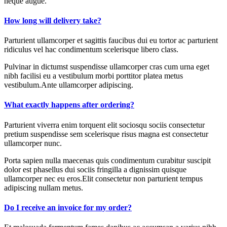
neque augue.
How long will delivery take?
Parturient ullamcorper et sagittis faucibus dui eu tortor ac parturient
ridiculus vel hac condimentum scelerisque libero class.
Pulvinar in dictumst suspendisse ullamcorper cras cum urna eget
nibh facilisi eu a vestibulum morbi porttitor platea metus
vestibulum.Ante ullamcorper adipiscing.
What exactly happens after ordering?
Parturient viverra enim torquent elit sociosqu sociis consectetur
pretium suspendisse sem scelerisque risus magna est consectetur
ullamcorper nunc.
Porta sapien nulla maecenas quis condimentum curabitur suscipit
dolor est phasellus dui sociis fringilla a dignissim quisque
ullamcorper nec eu eros.Elit consectetur non parturient tempus
adipiscing nullam metus.
Do I receive an invoice for my order?