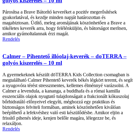
golyós kiszerelés – 10 ml
Párosítsa a Brave Bátorító keveréket a pozitív megerősítések
gyakorlatával, és kezdje minden napját határozottan és
magabiztosan. Üdítő, meleg aromájának köszönhetően a Brave a
tökéletes keverék arra, hogy felélénküljön, és bátorságot merítsen,
amikor gyámoltalannak érzi magát.
Rendelés
Calmer – Pihentető illóolaj-keverék – doTERRA –
golyós kiszerelés – 10 ml
A gyermekeknek készült dōTERRA Kids Collection csomagban is
megtalálható Calmer Pihentető keverék békés légkört teremt, és segít
a nyugovóra térést stresszmentes, kellemes élménnyé varázsolni. A
Calmer a levendula, a kananga, a buddhafa és a római kamilla
esszenciális olajok nyugtató tulajdonságait a frakcionált kókuszolaj
bőrhidratáló előnyeivel elegyíti, méghozzá egy praktikus és
biztonságos felviteli formában, aminek köszönhetően kiválóan
beépíthető a lefekvéshez való esti készülődésbe. Amikor eljön a
frissítő pihenés ideje, kenjen belőle magára, lélegezze be, és
relaxáljon.
Rendelés