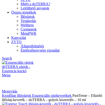
Miért a doTERRA?
Letölthető anyagok
Összes termékek
Illóolajok
Testápolás
Wellness
Csomagok
MetaPWR
Kapcsolat
ZYTO
Állapotfelmérés
Ételérzékenységi vizsgálat
Search
Menu
Megnyitás
Kezdőlap
Illóolajok
Esszenciális olajkeverékek
PastTense – Ellazító
illóolaj-keverék – doTERRA – golyós kiszerelés – 10 ml