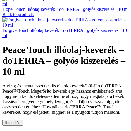
Hope Touch illóolaj-keverék - doTERRA - golyós kiszerelés - 10 ml
Back to products
Forgive Touch illóolaj-keverék - doTERRA - golyós kiszerelés - 10
ml
Peace Touch illóolaj-keverék –
doTERRA – golyós kiszerelés –
10 ml
A virág és menta esszenciális olajok keverékéből álló dōTERRA
Peace™Touch Megerősítő keverék egy hasznos emlékeztető arra,
hogy nem kell tökéletesnek lennie ahhoz, hogy megtalálja a békét.
Lassítson, vegyen egy mély levegőt, és találjon vissza a higgadt,
összeszedett énjéhez. Használja a doTERRA Peace™ Touch
keveréket, hogy elégedett, higgadt és a nyugodt tudjon maradni.
Rendelés