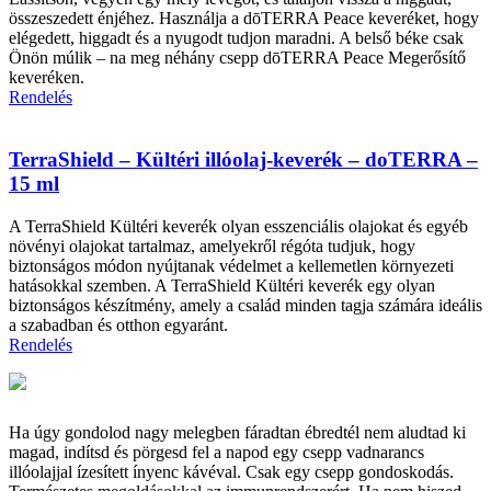
összeszedett énjéhez. Használja a dōTERRA Peace keveréket, hogy
elégedett, higgadt és a nyugodt tudjon maradni. A belső béke csak
Önön múlik – na meg néhány csepp dōTERRA Peace Megerősítő
keveréken.
Rendelés
TerraShield – Kültéri illóolaj-keverék – doTERRA –
15 ml
A TerraShield Kültéri keverék olyan esszenciális olajokat és egyéb
növényi olajokat tartalmaz, amelyekről régóta tudjuk, hogy
biztonságos módon nyújtanak védelmet a kellemetlen környezeti
hatásokkal szemben. A TerraShield Kültéri keverék egy olyan
biztonságos készítmény, amely a család minden tagja számára ideális
a szabadban és otthon egyaránt.
Rendelés
Ha úgy gondolod nagy melegben fáradtan ébredtél nem aludtad ki
magad, indítsd és pörgesd fel a napod egy csepp vadnarancs
illóolajjal ízesített ínyenc kávéval. Csak egy csepp gondoskodás.