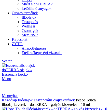
Miért a doTERRA?
Letölthető anyagok
Összes termékek
Illóolajok
Testápolás
Wellness
Csomagok
MetaPWR
Kapcsolat
ZYTO
Állapotfelmérés
Ételérzékenységi vizsgálat
Search
Menu
Megnyitás
Kezdőlap
Illóolajok
Esszenciális olajkeverékek
Peace Touch
illóolaj-keverék – doTERRA – golyós kiszerelés – 10 ml