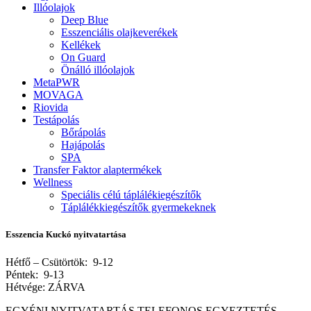
Illóolajok
Deep Blue
Esszenciális olajkeverékek
Kellékek
On Guard
Önálló illóolajok
MetaPWR
MOVAGA
Riovida
Testápolás
Bőrápolás
Hajápolás
SPA
Transfer Faktor alaptermékek
Wellness
Speciális célú táplálékiegészítők
Táplálékkiegészítők gyermekeknek
Esszencia Kuckó nyitvatartása
Hétfő – Csütörtök: 9-12
Péntek: 9-13
Hétvége: ZÁRVA
EGYÉNI NYITVATARTÁS TELEFONOS EGYEZTETÉS