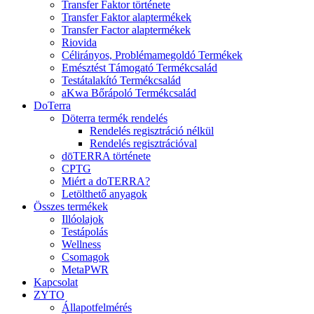
Transfer Faktor története
Transfer Faktor alaptermékek
Transfer Factor alaptermékek
Riovida
Célirányos, Problémamegoldó Termékek
Emésztést Támogató Termékcsalád
Testátalakító Termékcsalád
aKwa Bőrápoló Termékcsalád
DoTerra
Döterra termék rendelés
Rendelés regisztráció nélkül
Rendelés regisztrációval
dōTERRA története
CPTG
Miért a doTERRA?
Letölthető anyagok
Összes termékek
Illóolajok
Testápolás
Wellness
Csomagok
MetaPWR
Kapcsolat
ZYTO
Állapotfelmérés