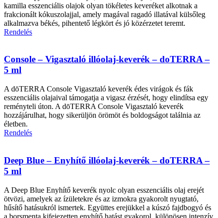
kamilla esszenciális olajok olyan tökéletes keveréket alkotnak a
frakcionált kókuszolajjal, amely magával ragadó illatával külsőleg
alkalmazva békés, pihentető légkört és jó közérzetet teremt.
Rendelés
Console – Vigasztaló illóolaj-keverék – doTERRA –
5 ml
A dōTERRA Console Vigasztaló keverék édes virágok és fák
esszenciális olajaival támogatja a vigasz érzését, hogy elindítsa egy
reményteli úton. A dōTERRA Console Vigasztaló keverék
hozzájárulhat, hogy sikerüljön örömöt és boldogságot találnia az
életben.
Rendelés
Deep Blue – Enyhítő illóolaj-keverék – doTERRA –
5 ml
A Deep Blue Enyhítő keverék nyolc olyan esszenciális olaj erejét
ötvözi, amelyek az ízületekre és az izmokra gyakorolt nyugtató,
hűsítő hatásukról ismertek. Együttes erejükkel a kúszó fajdbogyó és
a borsmenta kifejezetten enyhítő hatást gyakorol, különösen intenzív