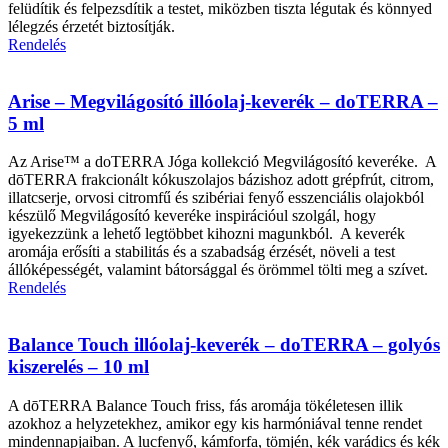
felüdítik és felpezsdítik a testet, miközben tiszta légutak és könnyed
lélegzés érzetét biztosítják.
Rendelés
Arise – Megvilágosító illóolaj-keverék – doTERRA –
5 ml
Az Arise™ a doTERRA Jóga kollekció Megvilágosító keveréke. A
dōTERRA frakcionált kókuszolajos bázishoz adott grépfrút, citrom,
illatcserje, orvosi citromfű és szibériai fenyő esszenciális olajokból
készülő Megvilágosító keveréke inspirációul szolgál, hogy
igyekezzünk a lehető legtöbbet kihozni magunkból. A keverék
aromája erősíti a stabilitás és a szabadság érzését, növeli a test
állóképességét, valamint bátorsággal és örömmel tölti meg a szívet.
Rendelés
Balance Touch illóolaj-keverék – doTERRA – golyós
kiszerelés – 10 ml
A dōTERRA Balance Touch friss, fás aromája tökéletesen illik
azokhoz a helyzetekhez, amikor egy kis harmóniával tenne rendet
mindennapjaiban. A lucfenyő, kámforfa, tömjén, kék varádics és kék