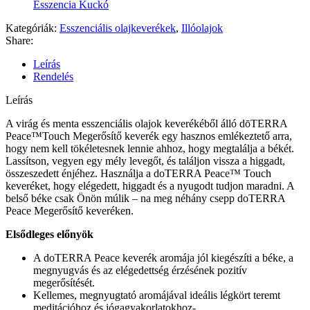
Esszencia Kuckó
Kategóriák:
Esszenciális olajkeverékek
,
Illóolajok
Share:
Leírás
Rendelés
Leírás
A virág és menta esszenciális olajok keverékéből álló dōTERRA
Peace™Touch Megerősítő keverék egy hasznos emlékeztető arra,
hogy nem kell tökéletesnek lennie ahhoz, hogy megtalálja a békét.
Lassítson, vegyen egy mély levegőt, és találjon vissza a higgadt,
összeszedett énjéhez. Használja a doTERRA Peace™ Touch
keveréket, hogy elégedett, higgadt és a nyugodt tudjon maradni. A
belső béke csak Önön múlik – na meg néhány csepp doTERRA
Peace Megerősítő keveréken.
Elsődleges előnyök
A doTERRA Peace keverék aromája jól kiegészíti a béke, a
megnyugvás és az elégedettség érzésének pozitív
megerősítését.
Kellemes, megnyugtató aromájával ideális légkört teremt
meditációhoz és jógagyakorlatokhoz-