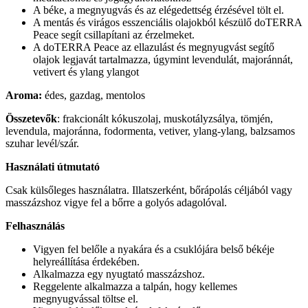
A béke, a megnyugvás és az elégedettség érzésével tölt el.
A mentás és virágos esszenciális olajokból készülő doTERRA
Peace segít csillapítani az érzelmeket.
A doTERRA Peace az ellazulást és megnyugvást segítő
olajok legjavát tartalmazza, úgymint levendulát, majoránnát,
vetivert és ylang ylangot
Aroma:
édes, gazdag, mentolos
Összetevők
: frakcionált kókuszolaj, muskotályzsálya, tömjén,
levendula, majoránna, fodormenta, vetiver, ylang-ylang, balzsamos
szuhar levél/szár.
Használati útmutató
Csak külsőleges használatra. Illatszerként, bőrápolás céljából vagy
masszázshoz vigye fel a bőrre a golyós adagolóval.
Felhasználás
Vigyen fel belőle a nyakára és a csuklójára belső békéje
helyreállítása érdekében.
Alkalmazza egy nyugtató masszázshoz.
Reggelente alkalmazza a talpán, hogy kellemes
megnyugvással töltse el.