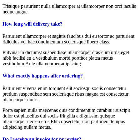
Tristique parturient nulla ullamcorper at ullamcorper non orci iaculis
neque augue.
How long will delivery take?
Parturient ullamcorper et sagittis faucibus dui eu tortor ac parturient
ridiculus vel hac condimentum scelerisque libero class.
Pulvinar in dictumst suspendisse ullamcorper cras cum urna eget
nibh facilisi eu a vestibulum morbi porttitor platea metus
vestibulum.Ante ullamcorper adipiscing.
What exactly happens after ordering?
Parturient viverra enim torquent elit sociosqu sociis consectetur
pretium suspendisse sem scelerisque risus magna est consectetur
ullamcorper nunc.
Porta sapien nulla maecenas quis condimentum curabitur suscipit
dolor est phasellus dui sociis fringilla a dignissim quisque
ullamcorper nec eu eros.Elit consectetur non parturient tempus
adipiscing nullam metus.
Do I receive an invoice for my order?