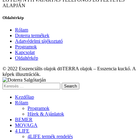
ALAPJÁN
Oldaltérkép
Rólam
Doterra termékek
Adatvédelmi tájékoztató
Programok
Kapcsolat
Oldaltérkép
© 2022 Esszenciális olajok dōTERRA olajok – Esszencia kuckó. A
képek illusztrációk.
Search
Kezdőlap
Rólam
Programok
Hírek & Ajánlatok
BEMER
MOVAGA
4 LIFE
4LIFE termék rendelés