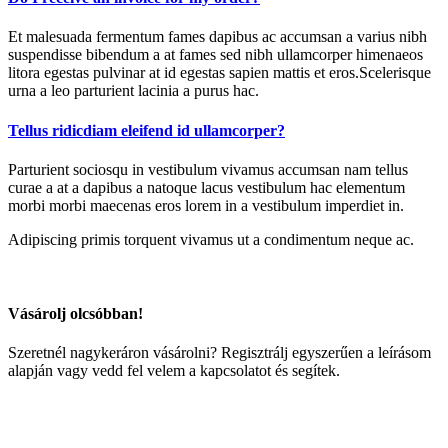
Et malesuada fermentum fames dapibus ac accumsan a varius nibh
suspendisse bibendum a at fames sed nibh ullamcorper himenaeos
litora egestas pulvinar at id egestas sapien mattis et eros.Scelerisque
urna a leo parturient lacinia a purus hac.
Tellus ridicdiam eleifend id ullamcorper?
Parturient sociosqu in vestibulum vivamus accumsan nam tellus
curae a at a dapibus a natoque lacus vestibulum hac elementum
morbi morbi maecenas eros lorem in a vestibulum imperdiet in.
Adipiscing primis torquent vivamus ut a condimentum neque ac.
Vásárolj olcsóbban!
Szeretnél nagykeráron vásárolni? Regisztrálj egyszerűen a leírásom
alapján vagy vedd fel velem a kapcsolatot és segítek.