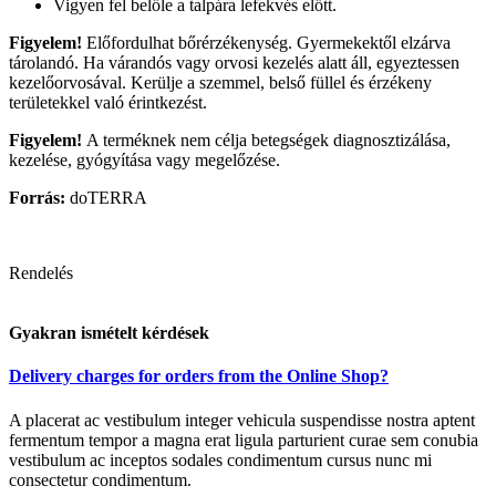
Vigyen fel belőle a talpára lefekvés előtt.
Figyelem!
Előfordulhat bőrérzékenység. Gyermekektől elzárva
tárolandó. Ha várandós vagy orvosi kezelés alatt áll, egyeztessen
kezelőorvosával. Kerülje a szemmel, belső füllel és érzékeny
területekkel való érintkezést.
Figyelem!
A terméknek nem célja betegségek diagnosztizálása,
kezelése, gyógyítása vagy megelőzése.
Forrás:
doTERRA
Rendelés
Gyakran ismételt kérdések
Delivery charges for orders from the Online Shop?
A placerat ac vestibulum integer vehicula suspendisse nostra aptent
fermentum tempor a magna erat ligula parturient curae sem conubia
vestibulum ac inceptos sodales condimentum cursus nunc mi
consectetur condimentum.