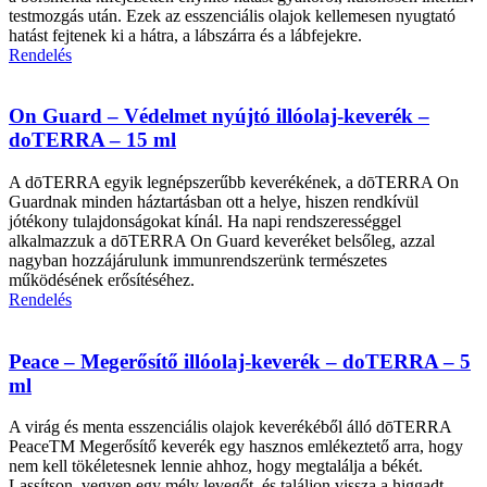
testmozgás után. Ezek az esszenciális olajok kellemesen nyugtató
hatást fejtenek ki a hátra, a lábszárra és a lábfejekre.
Rendelés
On Guard – Védelmet nyújtó illóolaj-keverék –
doTERRA – 15 ml
A dōTERRA egyik legnépszerűbb keverékének, a dōTERRA On
Guardnak minden háztartásban ott a helye, hiszen rendkívül
jótékony tulajdonságokat kínál. Ha napi rendszerességgel
alkalmazzuk a dōTERRA On Guard keveréket belsőleg, azzal
nagyban hozzájárulunk immunrendszerünk természetes
működésének erősítéséhez.
Rendelés
Peace – Megerősítő illóolaj-keverék – doTERRA – 5
ml
A virág és menta esszenciális olajok keverékéből álló dōTERRA
PeaceTM Megerősítő keverék egy hasznos emlékeztető arra, hogy
nem kell tökéletesnek lennie ahhoz, hogy megtalálja a békét.
Lassítson, vegyen egy mély levegőt, és találjon vissza a higgadt,