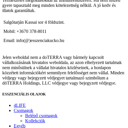
Természetes megoldásokkal az immunrendszerért. Ha nem hiszed
gyere tapasztald meg minden kötelezettség nélkül. A jó kedv és
illatok garantáltak.
Salgótarján Kassai sor 4 földszint.
Mobil: +3670 378-8011
Email: info(@)esszenciakucko.hu
Jelen weboldal nem a doTERRA vagy bármely kapcsolt
vállalkozásának hivatalos weboldala, az azon elhelyezett tartalmak
nem minősülnek a vállalat hivatalos közléseinek, a honlapon
közzétett információkért semmilyen felelősséget nem vállal. Minden
védjegy vagy bejegyzett védjegyet tartalmazó szimbólum a
dōTERRA Holdings, LLC védjegye vagy bejegyzett védjegye.
ESSZENCIÁLIS OLAJOK
4LIFE
Csomagok
Belépő csomagok
Kollekciók
Egyéb