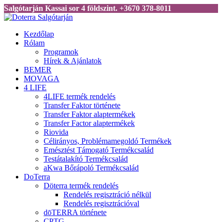
Salgótarján Kassai sor 4 földszint. +3670 378-8011
Kezdőlap
Rólam
Programok
Hírek & Ajánlatok
BEMER
MOVAGA
4 LIFE
4LIFE termék rendelés
Transfer Faktor története
Transfer Faktor alaptermékek
Transfer Factor alaptermékek
Riovida
Célirányos, Problémamegoldó Termékek
Emésztést Támogató Termékcsalád
Testátalakító Termékcsalád
aKwa Bőrápoló Termékcsalád
DoTerra
Döterra termék rendelés
Rendelés regisztráció nélkül
Rendelés regisztrációval
dōTERRA története
CPTG