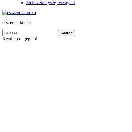
Ételérzékenységi vizsgálat
esszenciakuckó
Search
Kezdjen el gépelni