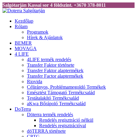
Salgótarján Kassai sor 4 földszint. +3670 378-8011
Kezdőlap
Rólam
Programok
Hírek & Ajánlatok
BEMER
MOVAGA
4 LIFE
4LIFE termék rendelés
Transfer Faktor története
Transfer Faktor alaptermékek
Transfer Factor alaptermékek
Riovida
Célirányos, Problémamegoldó Termékek
Emésztést Támogató Termékcsalád
Testátalakító Termékcsalád
aKwa Bőrápoló Termékcsalád
DoTerra
Döterra termék rendelés
Rendelés regisztráció nélkül
Rendelés regisztrációval
dōTERRA története
CPTG