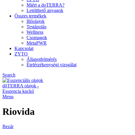
Miért a doTERRA?
Letölthető anyagok
Összes termékek
Illóolajok
Testápolás
Wellness
Csomagok
MetaPWR
Kapcsolat
ZYTO
Állapotfelmérés
Ételérzékenységi vizsgálat
Search
Menu
Riovida
Bezár