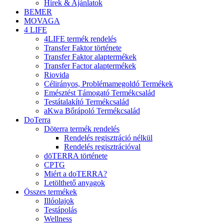
Hírek & Ajánlatok
BEMER
MOVAGA
4 LIFE
4LIFE termék rendelés
Transfer Faktor története
Transfer Faktor alaptermékek
Transfer Factor alaptermékek
Riovida
Célirányos, Problémamegoldó Termékek
Emésztést Támogató Termékcsalád
Testátalakító Termékcsalád
aKwa Bőrápoló Termékcsalád
DoTerra
Döterra termék rendelés
Rendelés regisztráció nélkül
Rendelés regisztrációval
dōTERRA története
CPTG
Miért a doTERRA?
Letölthető anyagok
Összes termékek
Illóolajok
Testápolás
Wellness