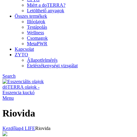
Miért a doTERRA?
Letölthető anyagok
Összes termékek
Illóolajok
Testápolás
Wellness
Csomagok
MetaPWR
Kapcsolat
ZYTO
Állapotfelmérés
Ételérzékenységi vizsgálat
Search
Menu
Riovida
Kezdőlap
4 LIFE
Riovida