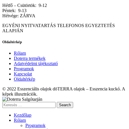
Hétfő – Csütörtök: 9-12
Péntek: 9-13
Hétvége: ZÁRVA
EGYÉNI NYITVATARTÁS TELEFONOS EGYEZTETÉS
ALAPJÁN
Oldaltérkép
Rólam
Doterra termékek
Adatvédelmi tájékoztató
Programok
Kapcsolat
Oldaltérkép
© 2022 Esszenciális olajok dōTERRA olajok – Esszencia kuckó. A
képek illusztrációk.
Search
Kezdőlap
Rólam
Programok