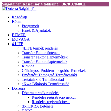
Salgótarján Kassai sor 4 földszint. +3670 378-8011
Kezdőlap
Rólam
Programok
Hírek & Ajánlatok
BEMER
MOVAGA
4 LIFE
4LIFE termék rendelés
Transfer Faktor története
Transfer Faktor alaptermékek
Transfer Factor alaptermékek
Riovida
Célirányos, Problémamegoldó Termékek
Emésztést Támogató Termékcsalád
Testátalakító Termékcsalád
aKwa Bőrápoló Termékcsalád
DoTerra
Döterra termék rendelés
Rendelés regisztráció nélkül
Rendelés regisztrációval
dōTERRA története
CPTG