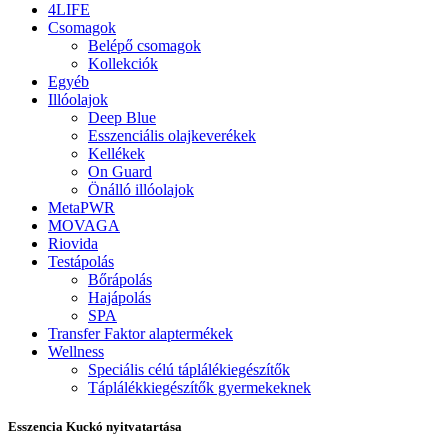
4LIFE
Csomagok
Belépő csomagok
Kollekciók
Egyéb
Illóolajok
Deep Blue
Esszenciális olajkeverékek
Kellékek
On Guard
Önálló illóolajok
MetaPWR
MOVAGA
Riovida
Testápolás
Bőrápolás
Hajápolás
SPA
Transfer Faktor alaptermékek
Wellness
Speciális célú táplálékiegészítők
Táplálékkiegészítők gyermekeknek
Esszencia Kuckó nyitvatartása