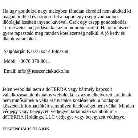
Ha úgy gondolod nagy melegben fáradtan ébredtél nem aludtad ki
magad, indítsd és pörgesd fel a napod egy csepp vadnarancs
illóolajjal ízesített ínyenc kávéval. Csak egy csepp gondoskodás.
Természetes megoldásokkal az immunrendszerért. Ha nem hiszed
gyere tapasztald meg minden kötelezettség nélkül. A jó kedv és
illatok garantáltak.
Salgótarján Kassai sor 4 földszint.
Mobil: +3670 378-8011
Email: info(@)esszenciakucko.hu
Jelen weboldal nem a doTERRA vagy bármely kapcsolt
vállalkozásának hivatalos weboldala, az azon elhelyezett tartalmak
nem minősülnek a vállalat hivatalos közléseinek, a honlapon
közzétett információkért semmilyen felelősséget nem vállal. Minden
védjegy vagy bejegyzett védjegyet tartalmazó szimbólum a
dōTERRA Holdings, LLC védjegye vagy bejegyzett védjegye.
ESSZENCIÁLIS OLAJOK