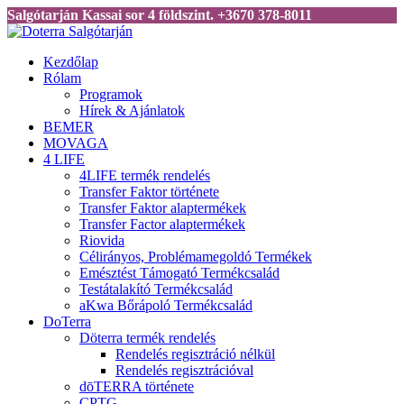
Salgótarján Kassai sor 4 földszint. +3670 378-8011
Kezdőlap
Rólam
Programok
Hírek & Ajánlatok
BEMER
MOVAGA
4 LIFE
4LIFE termék rendelés
Transfer Faktor története
Transfer Faktor alaptermékek
Transfer Factor alaptermékek
Riovida
Célirányos, Problémamegoldó Termékek
Emésztést Támogató Termékcsalád
Testátalakító Termékcsalád
aKwa Bőrápoló Termékcsalád
DoTerra
Döterra termék rendelés
Rendelés regisztráció nélkül
Rendelés regisztrációval
dōTERRA története
CPTG