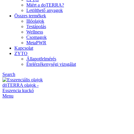
Miért a doTERRA?
Letölthető anyagok
Összes termékek
Illóolajok
Testápolás
Wellness
Csomagok
MetaPWR
Kapcsolat
ZYTO
Állapotfelmérés
Ételérzékenységi vizsgálat
Search
Menu