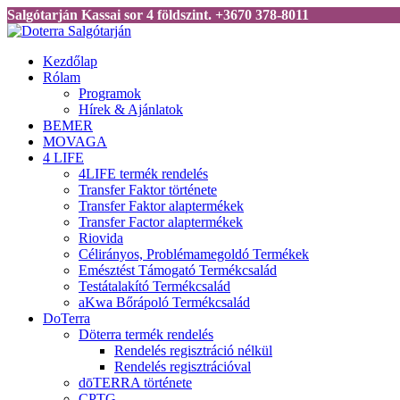
Salgótarján Kassai sor 4 földszint. +3670 378-8011
Kezdőlap
Rólam
Programok
Hírek & Ajánlatok
BEMER
MOVAGA
4 LIFE
4LIFE termék rendelés
Transfer Faktor története
Transfer Faktor alaptermékek
Transfer Factor alaptermékek
Riovida
Célirányos, Problémamegoldó Termékek
Emésztést Támogató Termékcsalád
Testátalakító Termékcsalád
aKwa Bőrápoló Termékcsalád
DoTerra
Döterra termék rendelés
Rendelés regisztráció nélkül
Rendelés regisztrációval
dōTERRA története
CPTG