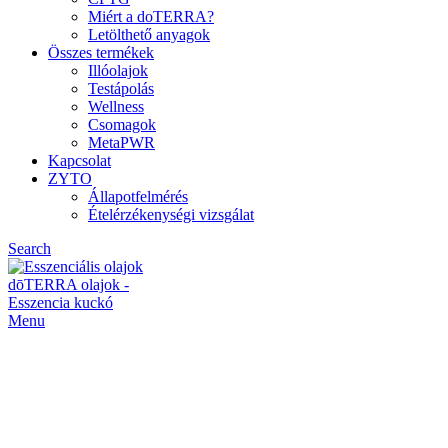
Miért a doTERRA?
Letölthető anyagok
Összes termékek
Illóolajok
Testápolás
Wellness
Csomagok
MetaPWR
Kapcsolat
ZYTO
Állapotfelmérés
Ételérzékenységi vizsgálat
Search
Menu