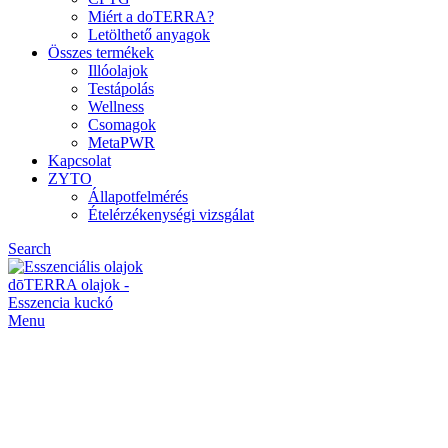
Miért a doTERRA?
Letölthető anyagok
Összes termékek
Illóolajok
Testápolás
Wellness
Csomagok
MetaPWR
Kapcsolat
ZYTO
Állapotfelmérés
Ételérzékenységi vizsgálat
Search
Menu