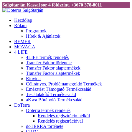
Salgótarján Kassai sor 4 földszint. +3670 378-8011
Kezdőlap
Rólam
Programok
Hírek & Ajánlatok
BEMER
MOVAGA
4 LIFE
4LIFE termék rendelés
Transfer Faktor története
Transfer Faktor alaptermékek
Transfer Factor alaptermékek
Riovida
Célirányos, Problémamegoldó Termékek
Emésztést Támogató Termékcsalád
Testátalakító Termékcsalád
aKwa Bőrápoló Termékcsalád
DoTerra
Döterra termék rendelés
Rendelés regisztráció nélkül
Rendelés regisztrációval
dōTERRA története
CPTG