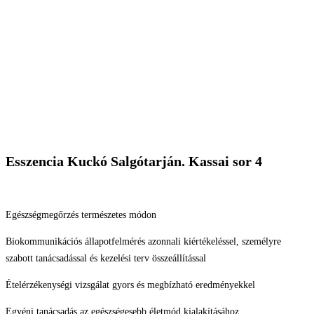
Esszencia Kuckó Salgótarján. Kassai sor 4
Egészségmegőrzés természetes módon
Biokommunikációs állapotfelmérés azonnali kiértékeléssel, személyre
szabott tanácsadással és kezelési terv összeállítással
Ételérzékenységi vizsgálat gyors és megbízható eredményekkel
Egyéni tanácsadás az egészségesebb életmód kialakításához