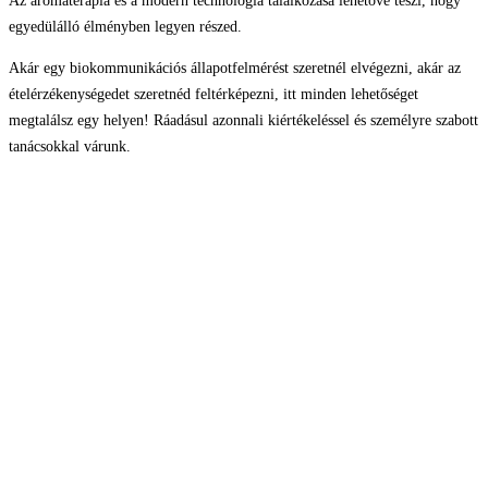
Az aromaterápia és a modern technológia találkozása lehetővé teszi, hogy
egyedülálló élményben legyen részed.
Akár egy biokommunikációs állapotfelmérést szeretnél elvégezni, akár az
ételérzékenységedet szeretnéd feltérképezni, itt minden lehetőséget
megtalálsz egy helyen! Ráadásul azonnali kiértékeléssel és személyre szabott
tanácsokkal várunk.