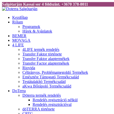
Salgótarján Kassai sor 4 földszint. +3670 378-8011
Kezdőlap
Rólam
Programok
Hírek & Ajánlatok
BEMER
MOVAGA
4 LIFE
4LIFE termék rendelés
Transfer Faktor története
Transfer Faktor alaptermékek
Transfer Factor alaptermékek
Riovida
Célirányos, Problémamegoldó Termékek
Emésztést Támogató Termékcsalád
Testátalakító Termékcsalád
aKwa Bőrápoló Termékcsalád
DoTerra
Döterra termék rendelés
Rendelés regisztráció nélkül
Rendelés regisztrációval
dōTERRA története
CPTG