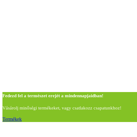
Fedezd fel a természet erejét a mindennapjaidban!
Vásárolj minőségi termékeket, vagy csatlakozz csapatunkhoz!
Termékek