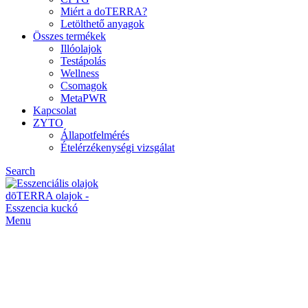
Miért a doTERRA?
Letölthető anyagok
Összes termékek
Illóolajok
Testápolás
Wellness
Csomagok
MetaPWR
Kapcsolat
ZYTO
Állapotfelmérés
Ételérzékenységi vizsgálat
Search
Menu