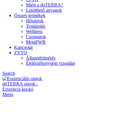
Miért a doTERRA?
Letölthető anyagok
Összes termékek
Illóolajok
Testápolás
Wellness
Csomagok
MetaPWR
Kapcsolat
ZYTO
Állapotfelmérés
Ételérzékenységi vizsgálat
Search
Menu