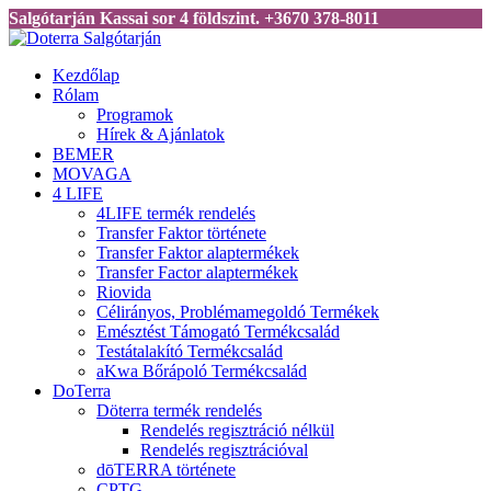
Salgótarján Kassai sor 4 földszint. +3670 378-8011
Kezdőlap
Rólam
Programok
Hírek & Ajánlatok
BEMER
MOVAGA
4 LIFE
4LIFE termék rendelés
Transfer Faktor története
Transfer Faktor alaptermékek
Transfer Factor alaptermékek
Riovida
Célirányos, Problémamegoldó Termékek
Emésztést Támogató Termékcsalád
Testátalakító Termékcsalád
aKwa Bőrápoló Termékcsalád
DoTerra
Döterra termék rendelés
Rendelés regisztráció nélkül
Rendelés regisztrációval
dōTERRA története
CPTG