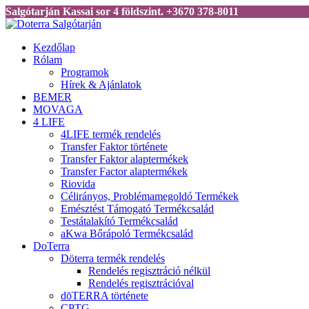
Salgótarján Kassai sor 4 földszint. +3670 378-8011
Kezdőlap
Rólam
Programok
Hírek & Ajánlatok
BEMER
MOVAGA
4 LIFE
4LIFE termék rendelés
Transfer Faktor története
Transfer Faktor alaptermékek
Transfer Factor alaptermékek
Riovida
Célirányos, Problémamegoldó Termékek
Emésztést Támogató Termékcsalád
Testátalakító Termékcsalád
aKwa Bőrápoló Termékcsalád
DoTerra
Döterra termék rendelés
Rendelés regisztráció nélkül
Rendelés regisztrációval
dōTERRA története
CPTG