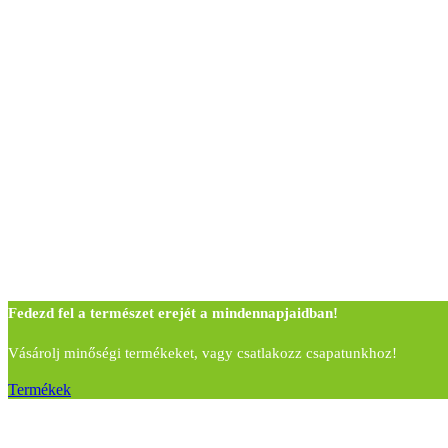
Fedezd fel a természet erejét a mindennapjaidban!
Vásárolj minőségi termékeket, vagy csatlakozz csapatunkhoz!
Termékek