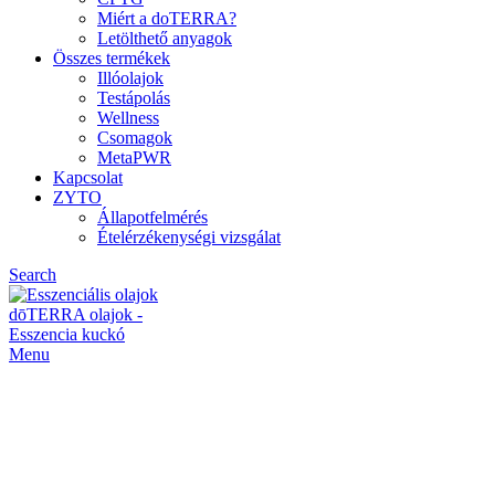
Miért a doTERRA?
Letölthető anyagok
Összes termékek
Illóolajok
Testápolás
Wellness
Csomagok
MetaPWR
Kapcsolat
ZYTO
Állapotfelmérés
Ételérzékenységi vizsgálat
Search
Menu