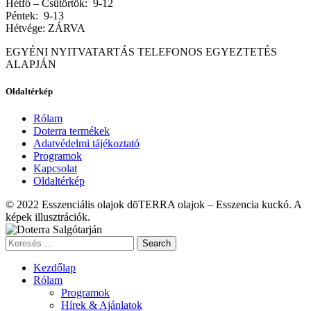
Hétfő – Csütörtök: 9-12
Péntek: 9-13
Hétvége: ZÁRVA
EGYÉNI NYITVATARTÁS TELEFONOS EGYEZTETÉS
ALAPJÁN
Oldaltérkép
Rólam
Doterra termékek
Adatvédelmi tájékoztató
Programok
Kapcsolat
Oldaltérkép
© 2022 Esszenciális olajok dōTERRA olajok – Esszencia kuckó. A
képek illusztrációk.
Search
Kezdőlap
Rólam
Programok
Hírek & Ajánlatok