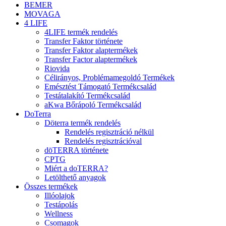
BEMER
MOVAGA
4 LIFE
4LIFE termék rendelés
Transfer Faktor története
Transfer Faktor alaptermékek
Transfer Factor alaptermékek
Riovida
Célirányos, Problémamegoldó Termékek
Emésztést Támogató Termékcsalád
Testátalakító Termékcsalád
aKwa Bőrápoló Termékcsalád
DoTerra
Döterra termék rendelés
Rendelés regisztráció nélkül
Rendelés regisztrációval
dōTERRA története
CPTG
Miért a doTERRA?
Letölthető anyagok
Összes termékek
Illóolajok
Testápolás
Wellness
Csomagok