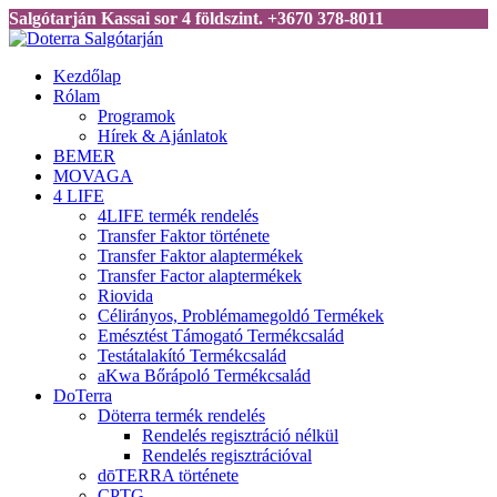
Salgótarján Kassai sor 4 földszint. +3670 378-8011
Kezdőlap
Rólam
Programok
Hírek & Ajánlatok
BEMER
MOVAGA
4 LIFE
4LIFE termék rendelés
Transfer Faktor története
Transfer Faktor alaptermékek
Transfer Factor alaptermékek
Riovida
Célirányos, Problémamegoldó Termékek
Emésztést Támogató Termékcsalád
Testátalakító Termékcsalád
aKwa Bőrápoló Termékcsalád
DoTerra
Döterra termék rendelés
Rendelés regisztráció nélkül
Rendelés regisztrációval
dōTERRA története
CPTG