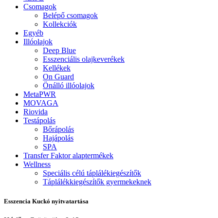
Csomagok
Belépő csomagok
Kollekciók
Egyéb
Illóolajok
Deep Blue
Esszenciális olajkeverékek
Kellékek
On Guard
Önálló illóolajok
MetaPWR
MOVAGA
Riovida
Testápolás
Bőrápolás
Hajápolás
SPA
Transfer Faktor alaptermékek
Wellness
Speciális célú táplálékiegészítők
Táplálékkiegészítők gyermekeknek
Esszencia Kuckó nyitvatartása