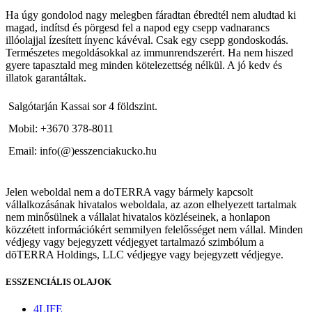
Ha úgy gondolod nagy melegben fáradtan ébredtél nem aludtad ki
magad, indítsd és pörgesd fel a napod egy csepp vadnarancs
illóolajjal ízesített ínyenc kávéval. Csak egy csepp gondoskodás.
Természetes megoldásokkal az immunrendszerért. Ha nem hiszed
gyere tapasztald meg minden kötelezettség nélkül. A jó kedv és
illatok garantáltak.
Salgótarján Kassai sor 4 földszint.
Mobil: +3670 378-8011
Email: info(@)esszenciakucko.hu
Jelen weboldal nem a doTERRA vagy bármely kapcsolt
vállalkozásának hivatalos weboldala, az azon elhelyezett tartalmak
nem minősülnek a vállalat hivatalos közléseinek, a honlapon
közzétett információkért semmilyen felelősséget nem vállal. Minden
védjegy vagy bejegyzett védjegyet tartalmazó szimbólum a
dōTERRA Holdings, LLC védjegye vagy bejegyzett védjegye.
ESSZENCIÁLIS OLAJOK
4LIFE