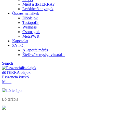
Miért a doTERRA?
Letölthető anyagok
Összes termékek
Illóolajok
Testápolás
Wellness
Csomagok
MetaPWR
Kapcsolat
ZYTO
Állapotfelmérés
Ételérzékenységi vizsgálat
Search
Menu
Ló terápia